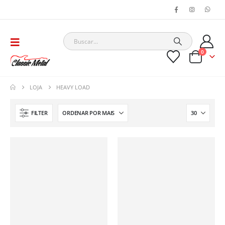
0
LOJA
HEAVY LOAD
FILTER