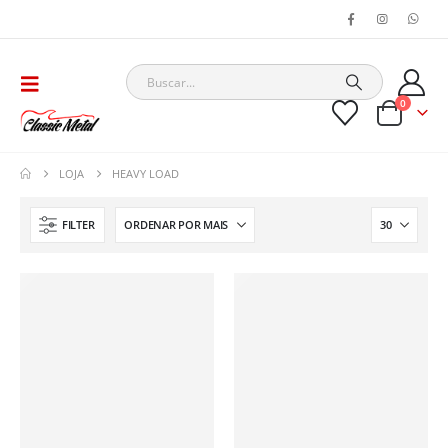
0
LOJA
HEAVY LOAD
FILTER