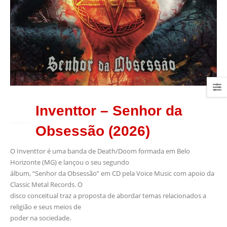
Inventtor – Senhor da
30
JUN
Obsessão (2026)
O Inventtor é uma banda de Death/Doom formada em Belo
Horizonte (MG) e lançou o seu segundo
álbum, “Senhor da Obsessão” em CD pela Voice Music com apoio da
Classic Metal Records. O
disco conceitual traz a proposta de abordar temas relacionados a
religião e seus meios de
poder na sociedade.