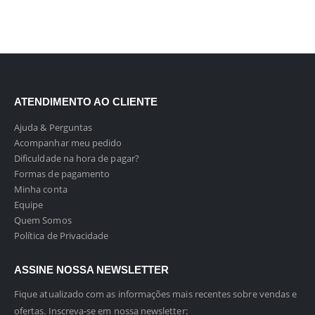
ATENDIMENTO AO CLIENTE
Ajuda & Perguntas
Acompanhar meu pedido
Dificuldade na hora de pagar?
Formas de pagamento
Minha conta
Equipe
Quem Somos
Política de Privacidade
ASSINE NOSSA NEWSLETTER
Fique atualizado com as informações mais recentes sobre vendas e
ofertas. Inscreva-se em nossa newsletter: