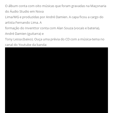
O álbum conta com oito músicas que foram gravadas na Maçonaria
do Áudio Studio em Nova
Lima/MG e produzidas por André Damien. A capa ficou a cargo do
artista Fernando Lima. A
formação do Inventtor conta com Alan Souza (vocais e bateria),
André Damien (guitarra) e
Tony Lessa (baixo). Ouça uma prévia do CD com a música-tema no
canal do Youtube da banda: