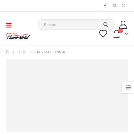
0
BLOG
TAG -
MATT SINNER