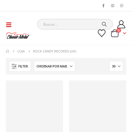
0
LOJA
ROCK CANDY RECORDS (UK)
FILTER