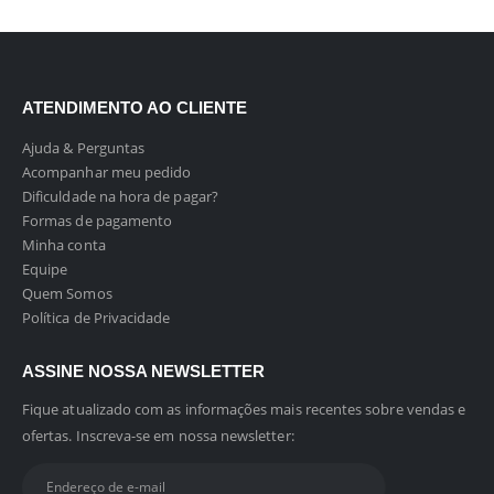
ATENDIMENTO AO CLIENTE
Ajuda & Perguntas
Acompanhar meu pedido
Dificuldade na hora de pagar?
Formas de pagamento
Minha conta
Equipe
Quem Somos
Política de Privacidade
ASSINE NOSSA NEWSLETTER
Fique atualizado com as informações mais recentes sobre vendas e
ofertas. Inscreva-se em nossa newsletter: