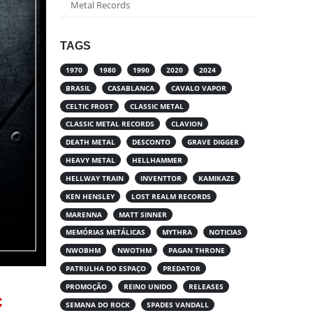
Metal Records
TAGS
1970
1980
1990
2020
2024
BRASIL
CASABLANCA
CAVALO VAPOR
CELTIC FROST
CLASSIC METAL
CLASSIC METAL RECORDS
CLAVION
DEATH METAL
DESCONTO
GRAVE DIGGER
HEAVY METAL
HELLHAMMER
HELLWAY TRAIN
INVENTTOR
KAMIKAZE
KEN HENSLEY
LOST REALM RECORDS
MARENNA
MATT SINNER
MEMÓRIAS METÁLICAS
MYTHRA
NOTICIAS
NWOBHM
NWOTHM
PAGAN THRONE
PATRULHA DO ESPAÇO
PREDATOR
PROMOÇÃO
REINO UNIDO
RELEASES
c
SEMANA DO ROCK
SPADES VANDALL