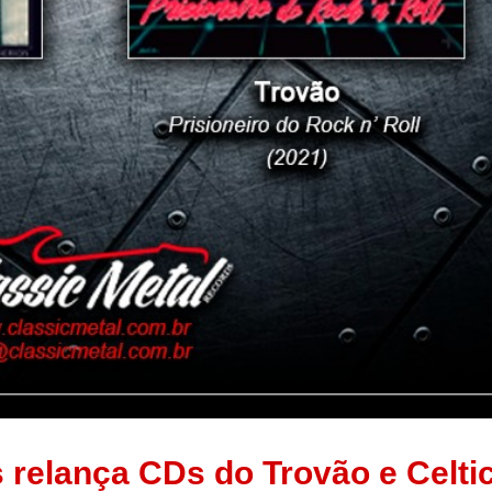
 relança CDs do Trovão e Celti