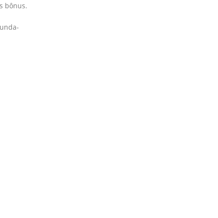
as bônus.
gunda-