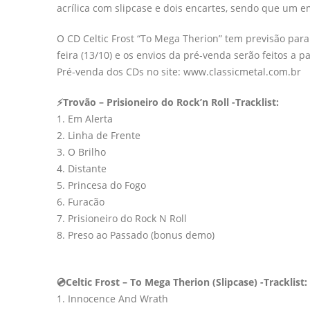
acrílica com slipcase e dois encartes, sendo que um e
O CD Celtic Frost “To Mega Therion” tem previsão para
feira (13/10) e os envios da pré-venda serão feitos a pa
Pré-venda dos CDs no site: www.classicmetal.com.br
⚡️Trovão – Prisioneiro do Rock’n Roll -Tracklist:
1. Em Alerta
2. Linha de Frente
3. O Brilho
4. Distante
5. Princesa do Fogo
6. Furacão
7. Prisioneiro do Rock N Roll
8. Preso ao Passado (bonus demo)
💿Celtic Frost – To Mega Therion (Slipcase) -Tracklist:
1. Innocence And Wrath