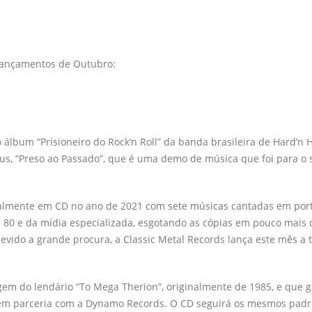
 lançamentos de Outubro:
 álbum “Prisioneiro do Rock’n Roll” da banda brasileira de Hard’n 
nus, “Preso ao Passado”, que é uma demo de música que foi para o
ginalmente em CD no ano de 2021 com sete músicas cantadas em por
 80 e da mídia especializada, esgotando as cópias em pouco mais
ido a grande procura, a Classic Metal Records lança este mês a t
agem do lendário “To Mega Therion”, originalmente de 1985, e que
s em parceria com a Dynamo Records. O CD seguirá os mesmos padr