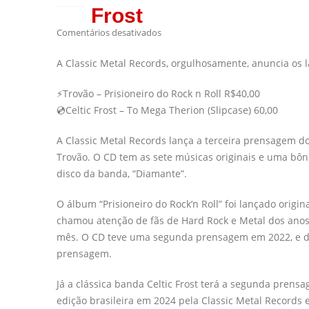
Frost
Comentários desativados
A Classic Metal Records, orgulhosamente, anuncia os
⚡️Trovão – Prisioneiro do Rock n Roll R$40,00
💿Celtic Frost – To Mega Therion (Slipcase) 60,00
A Classic Metal Records lança a terceira prensagem do
Trovão. O CD tem as sete músicas originais e uma bô
disco da banda, “Diamante”.
O álbum “Prisioneiro do Rock’n Roll” foi lançado ori
chamou atenção de fãs de Hard Rock e Metal dos anos
mês. O CD teve uma segunda prensagem em 2022, e dev
prensagem.
Já a clássica banda Celtic Frost terá a segunda prens
edição brasileira em 2024 pela Classic Metal Record