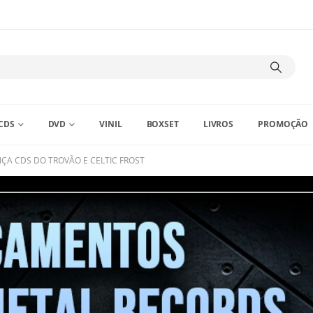
CDS
DVD
VINIL
BOXSET
LIVROS
PROMOÇÃO
ÇA CDS DO TROVÃO E CELTIC FROST