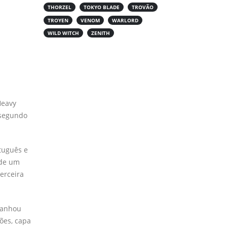
THORZEL
TOKYO BLADE
TROVÃO
TROYEN
VENOM
WARLORD
WILD WITCH
ZENITH
Heavy
 segundo
tuguês e
 de um
erceira
 ganhou
ões, capa