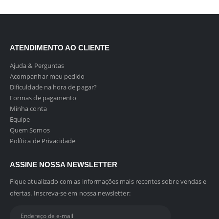
ATENDIMENTO AO CLIENTE
Ajuda & Perguntas
Acompanhar meu pedido
Dificuldade na hora de pagar?
Formas de pagamento
Minha conta
Equipe
Quem Somos
Política de Privacidade
ASSINE NOSSA NEWSLETTER
Fique atualizado com as informações mais recentes sobre vendas e
ofertas. Inscreva-se em nossa newsletter: