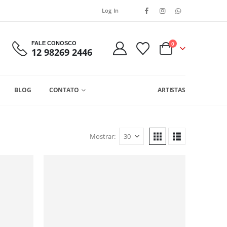
Log In
FALE CONOSCO
0
12 98269 2446
BLOG
CONTATO
ARTISTAS
Mostrar: