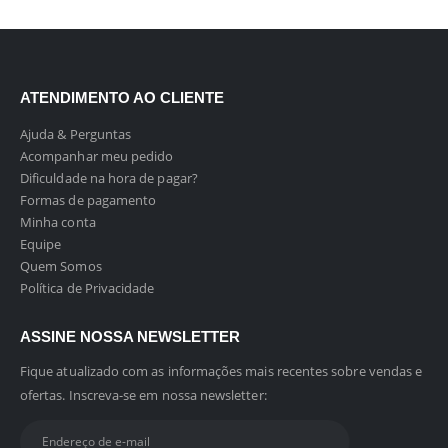
ATENDIMENTO AO CLIENTE
Ajuda & Perguntas
Acompanhar meu pedido
Dificuldade na hora de pagar?
Formas de pagamento
Minha conta
Equipe
Quem Somos
Política de Privacidade
ASSINE NOSSA NEWSLETTER
Fique atualizado com as informações mais recentes sobre vendas e
ofertas. Inscreva-se em nossa newsletter: