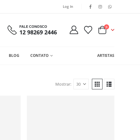
Log In
FALE CONOSCO
0
12 98269 2446
BLOG
CONTATO
ARTISTAS
Mostrar: