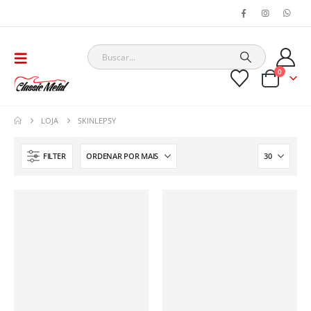
0
LOJA
SKINLEPSY
FILTER