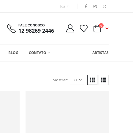
Log In
FALE CONOSCO
0
12 98269 2446
BLOG
CONTATO
ARTISTAS
Mostrar: