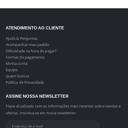
ATENDIMENTO AO CLIENTE
Ajuda & Perguntas
Acompanhar meu pedido
Dificuldade na hora de pagar?
Formas de pagamento
Minha conta
Equipe
Quem Somos
Política de Privacidade
ASSINE NOSSA NEWSLETTER
Fique atualizado com as informações mais recentes sobre vendas e
ofertas. Inscreva-se em nossa newsletter: