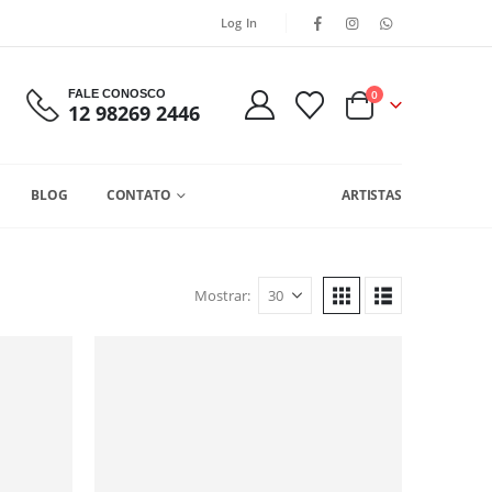
Log In
FALE CONOSCO
0
12 98269 2446
BLOG
CONTATO
ARTISTAS
Mostrar: