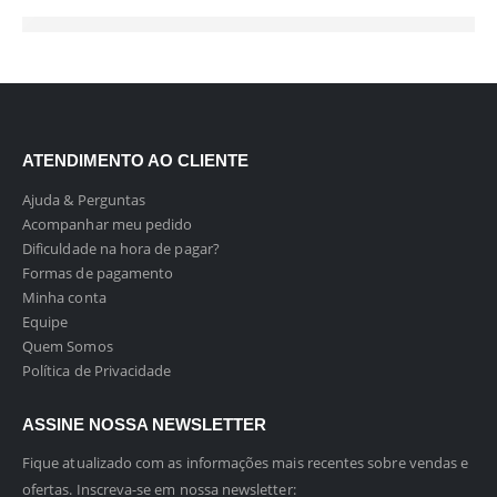
ATENDIMENTO AO CLIENTE
Ajuda & Perguntas
Acompanhar meu pedido
Dificuldade na hora de pagar?
Formas de pagamento
Minha conta
Equipe
Quem Somos
Política de Privacidade
ASSINE NOSSA NEWSLETTER
Fique atualizado com as informações mais recentes sobre vendas e
ofertas. Inscreva-se em nossa newsletter: