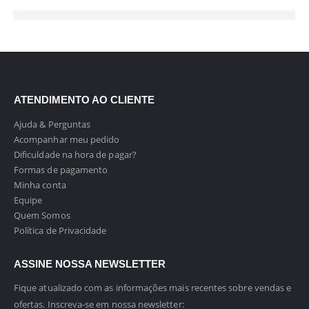
ATENDIMENTO AO CLIENTE
Ajuda & Perguntas
Acompanhar meu pedido
Dificuldade na hora de pagar?
Formas de pagamento
Minha conta
Equipe
Quem Somos
Política de Privacidade
ASSINE NOSSA NEWSLETTER
Fique atualizado com as informações mais recentes sobre vendas e
ofertas. Inscreva-se em nossa newsletter: