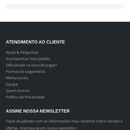
ATENDIMENTO AO CLIENTE
Ajuda & Perguntas
Acompanhar meu pedido
Dificuldade na hora de pagar?
Formas de pagamento
Minha conta
Equipe
Quem Somos
Política de Privacidade
ASSINE NOSSA NEWSLETTER
Fique atualizado com as informações mais recentes sobre vendas e
ofertas. Inscreva-se em nossa newsletter: