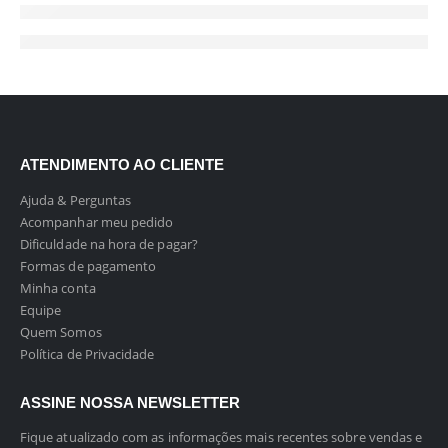
ATENDIMENTO AO CLIENTE
Ajuda & Perguntas
Acompanhar meu pedido
Dificuldade na hora de pagar?
Formas de pagamento
Minha conta
Equipe
Quem Somos
Política de Privacidade
ASSINE NOSSA NEWSLETTER
Fique atualizado com as informações mais recentes sobre vendas e