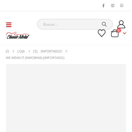
0
LOJA
CD
,
IMPORTADOS
WE MEAN IT (NWOBHM) (IMPORTADO)