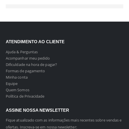
ATENDIMENTO AO CLIENTE
Ajuda & Perguntas
Acompanhar meu pedido
Dificuldade na hora de pagar?
Formas de pagamento
Minha conta
Equipe
Quem Somos
Política de Privacidade
ASSINE NOSSA NEWSLETTER
Fique atualizado com as informações mais recentes sobre vendas e
ofertas. Inscreva-se em nossa newsletter: