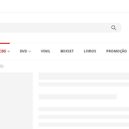
CDS
DVD
VINIL
BOXSET
LIVROS
PROMOÇÃO
E)