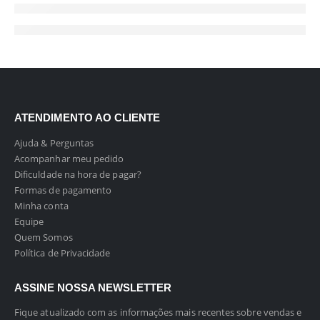
ATENDIMENTO AO CLIENTE
Ajuda & Perguntas
Acompanhar meu pedido
Dificuldade na hora de pagar?
Formas de pagamento
Minha conta
Equipe
Quem Somos
Política de Privacidade
ASSINE NOSSA NEWSLETTER
Fique atualizado com as informações mais recentes sobre vendas e