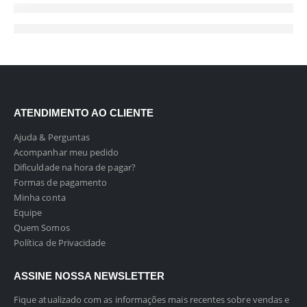
ATENDIMENTO AO CLIENTE
Ajuda & Perguntas
Acompanhar meu pedido
Dificuldade na hora de pagar?
Formas de pagamento
Minha conta
Equipe
Quem Somos
Política de Privacidade
ASSINE NOSSA NEWSLETTER
Fique atualizado com as informações mais recentes sobre vendas e