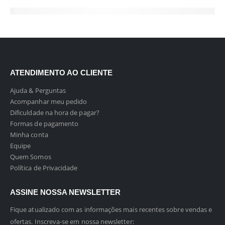
ATENDIMENTO AO CLIENTE
Ajuda & Perguntas
Acompanhar meu pedido
Dificuldade na hora de pagar?
Formas de pagamento
Minha conta
Equipe
Quem Somos
Política de Privacidade
ASSINE NOSSA NEWSLETTER
Fique atualizado com as informações mais recentes sobre vendas e
ofertas. Inscreva-se em nossa newsletter: