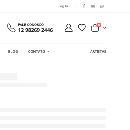
Log In
FALE CONOSCO
0
12 98269 2446
BLOG
CONTATO
ARTISTAS