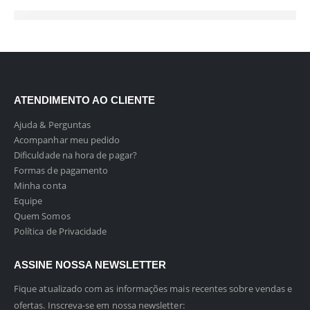
ATENDIMENTO AO CLIENTE
Ajuda & Perguntas
Acompanhar meu pedido
Dificuldade na hora de pagar?
Formas de pagamento
Minha conta
Equipe
Quem Somos
Política de Privacidade
ASSINE NOSSA NEWSLETTER
Fique atualizado com as informações mais recentes sobre vendas e
ofertas. Inscreva-se em nossa newsletter: