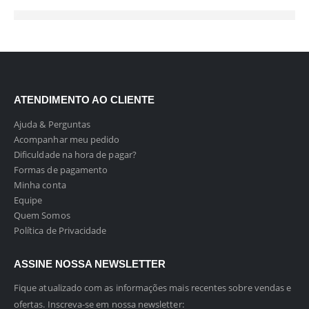
ATENDIMENTO AO CLIENTE
Ajuda & Perguntas
Acompanhar meu pedido
Dificuldade na hora de pagar?
Formas de pagamento
Minha conta
Equipe
Quem Somos
Política de Privacidade
ASSINE NOSSA NEWSLETTER
Fique atualizado com as informações mais recentes sobre vendas e
ofertas. Inscreva-se em nossa newsletter: