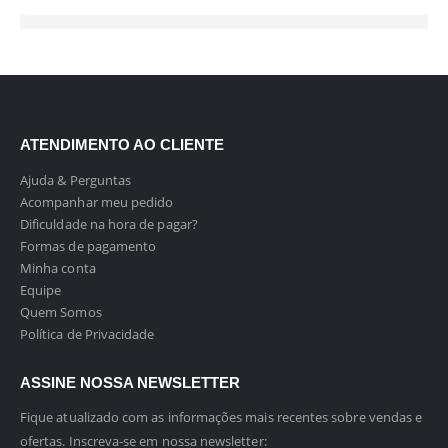
ATENDIMENTO AO CLIENTE
Ajuda & Perguntas
Acompanhar meu pedido
Dificuldade na hora de pagar?
Formas de pagamento
Minha conta
Equipe
Quem Somos
Política de Privacidade
ASSINE NOSSA NEWSLETTER
Fique atualizado com as informações mais recentes sobre vendas e
ofertas. Inscreva-se em nossa newsletter: