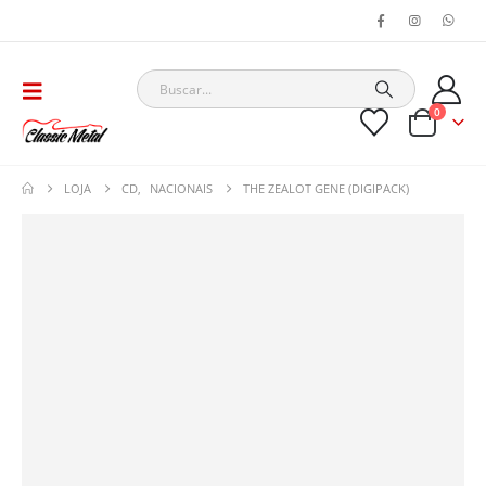
0
LOJA
CD
,
NACIONAIS
THE ZEALOT GENE (DIGIPACK)