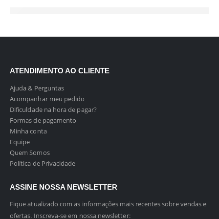
ATENDIMENTO AO CLIENTE
Ajuda & Perguntas
Acompanhar meu pedido
Dificuldade na hora de pagar?
Formas de pagamento
Minha conta
Equipe
Quem Somos
Política de Privacidade
ASSINE NOSSA NEWSLETTER
Fique atualizado com as informações mais recentes sobre vendas e
ofertas. Inscreva-se em nossa newsletter: