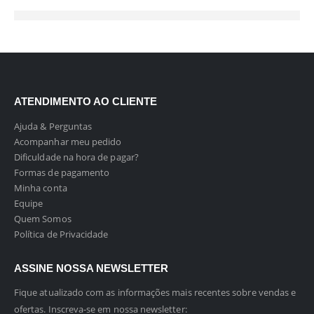
ATENDIMENTO AO CLIENTE
Ajuda & Perguntas
Acompanhar meu pedido
Dificuldade na hora de pagar?
Formas de pagamento
Minha conta
Equipe
Quem Somos
Política de Privacidade
ASSINE NOSSA NEWSLETTER
Fique atualizado com as informações mais recentes sobre vendas e
ofertas. Inscreva-se em nossa newsletter: