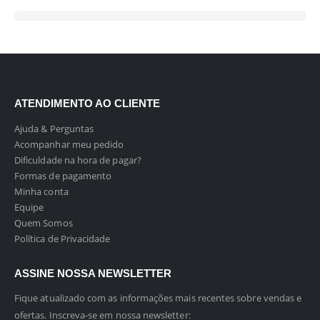
ATENDIMENTO AO CLIENTE
Ajuda & Perguntas
Acompanhar meu pedido
Dificuldade na hora de pagar?
Formas de pagamento
Minha conta
Equipe
Quem Somos
Política de Privacidade
ASSINE NOSSA NEWSLETTER
Fique atualizado com as informações mais recentes sobre vendas e
ofertas. Inscreva-se em nossa newsletter: