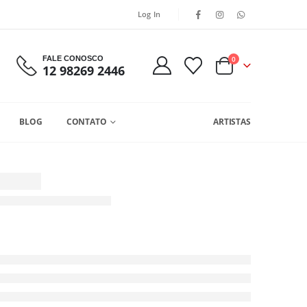
Log In
FALE CONOSCO
0
12 98269 2446
BLOG
CONTATO
ARTISTAS