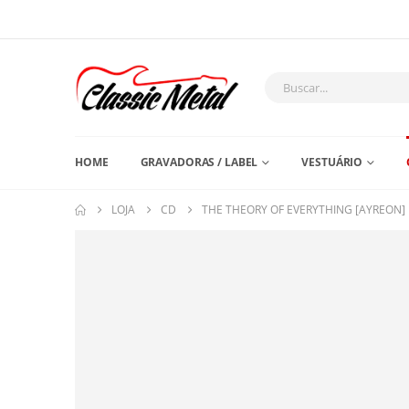
HOME
GRAVADORAS / LABEL
VESTUÁRIO
LOJA
CD
THE THEORY OF EVERYTHING [AYREON]