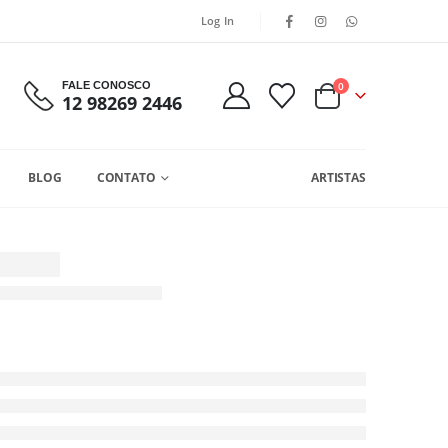
Log In
FALE CONOSCO
0
12 98269 2446
BLOG
CONTATO
ARTISTAS