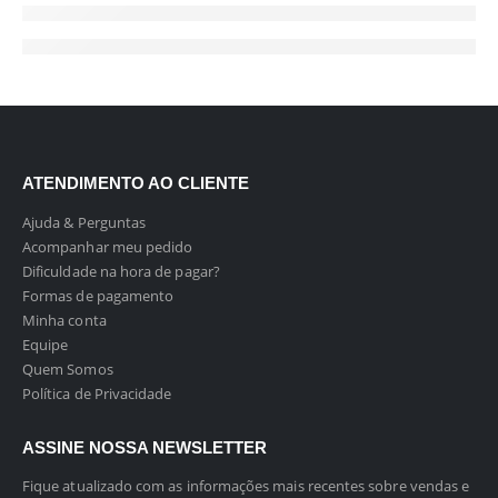
ATENDIMENTO AO CLIENTE
Ajuda & Perguntas
Acompanhar meu pedido
Dificuldade na hora de pagar?
Formas de pagamento
Minha conta
Equipe
Quem Somos
Política de Privacidade
ASSINE NOSSA NEWSLETTER
Fique atualizado com as informações mais recentes sobre vendas e