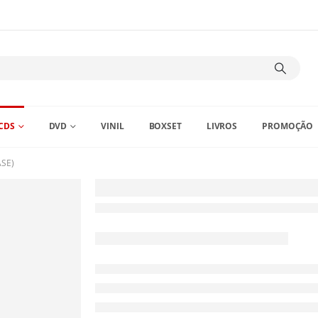
CDS
DVD
VINIL
BOXSET
LIVROS
PROMOÇÃO
ASE)