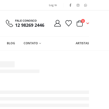
Log In
FALE CONOSCO
0
12 98269 2446
BLOG
CONTATO
ARTISTAS