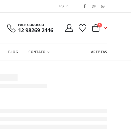
Log In
FALE CONOSCO
0
12 98269 2446
BLOG
CONTATO
ARTISTAS