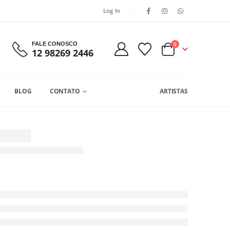
Log In
FALE CONOSCO
0
12 98269 2446
BLOG
CONTATO
ARTISTAS