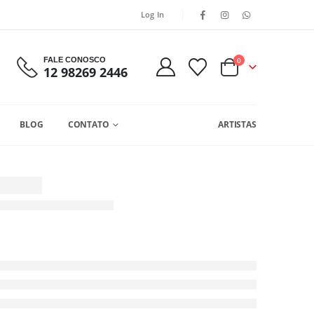
Log In
FALE CONOSCO
0
12 98269 2446
BLOG
CONTATO
ARTISTAS