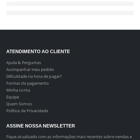
ATENDIMENTO AO CLIENTE
Ajuda & Perguntas
Acompanhar meu pedido
Dificuldade na hora de pagar?
Formas de pagamento
Minha conta
Equipe
Quem Somos
Política de Privacidade
ASSINE NOSSA NEWSLETTER
Fique atualizado com as informações mais recentes sobre vendas e