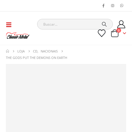
0
LOJA
CD
,
NACIONAIS
THE GODS PUT THE DEMONS ON EARTH