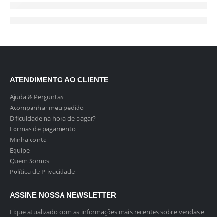
ATENDIMENTO AO CLIENTE
Ajuda & Perguntas
Acompanhar meu pedido
Dificuldade na hora de pagar?
Formas de pagamento
Minha conta
Equipe
Quem Somos
Política de Privacidade
ASSINE NOSSA NEWSLETTER
Fique atualizado com as informações mais recentes sobre vendas e