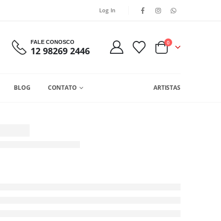
Log In
FALE CONOSCO
0
12 98269 2446
BLOG
CONTATO
ARTISTAS