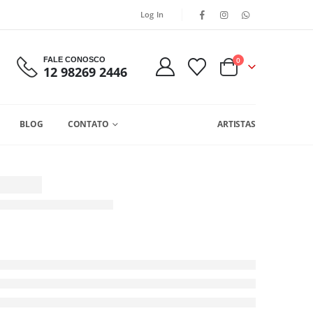
Log In
FALE CONOSCO
0
12 98269 2446
BLOG
CONTATO
ARTISTAS