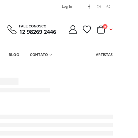
Log In
FALE CONOSCO
0
12 98269 2446
BLOG
CONTATO
ARTISTAS