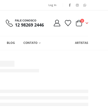
Log In
FALE CONOSCO
0
12 98269 2446
BLOG
CONTATO
ARTISTAS