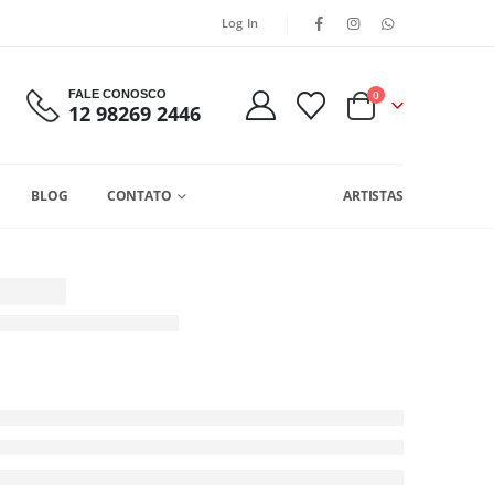
Log In
FALE CONOSCO
0
12 98269 2446
BLOG
CONTATO
ARTISTAS