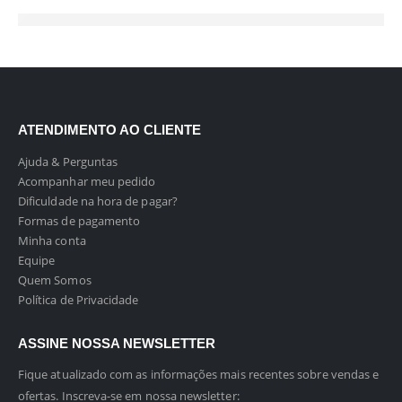
ATENDIMENTO AO CLIENTE
Ajuda & Perguntas
Acompanhar meu pedido
Dificuldade na hora de pagar?
Formas de pagamento
Minha conta
Equipe
Quem Somos
Política de Privacidade
ASSINE NOSSA NEWSLETTER
Fique atualizado com as informações mais recentes sobre vendas e
ofertas. Inscreva-se em nossa newsletter: