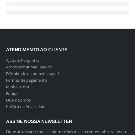
ATENDIMENTO AO CLIENTE
Ajuda & Perguntas
Acompanhar meu pedido
Dificuldade na hora de pagar?
Formas de pagamento
Minha conta
Equipe
Quem Somos
Política de Privacidade
ASSINE NOSSA NEWSLETTER
Fique atualizado com as informações mais recentes sobre vendas e