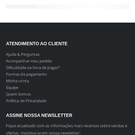
ATENDIMENTO AO CLIENTE
Ajuda & Perguntas
Acompanhar meu pedido
Dificuldade na hora de pagar?
Formas de pagamento
Minha conta
Equipe
Quem Somos
Política de Privacidade
ASSINE NOSSA NEWSLETTER
Fique atualizado com as informações mais recentes sobre vendas e
ofertas. Inscreva-se em nossa newsletter: