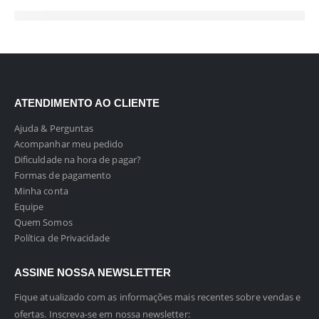
ATENDIMENTO AO CLIENTE
Ajuda & Perguntas
Acompanhar meu pedido
Dificuldade na hora de pagar?
Formas de pagamento
Minha conta
Equipe
Quem Somos
Política de Privacidade
ASSINE NOSSA NEWSLETTER
Fique atualizado com as informações mais recentes sobre vendas e
ofertas. Inscreva-se em nossa newsletter: