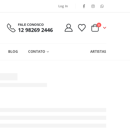
Log In
FALE CONOSCO
0
12 98269 2446
BLOG
CONTATO
ARTISTAS