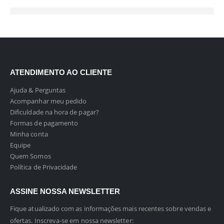
ATENDIMENTO AO CLIENTE
Ajuda & Perguntas
Acompanhar meu pedido
Dificuldade na hora de pagar?
Formas de pagamento
Minha conta
Equipe
Quem Somos
Política de Privacidade
ASSINE NOSSA NEWSLETTER
Fique atualizado com as informações mais recentes sobre vendas e
ofertas. Inscreva-se em nossa newsletter: