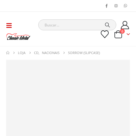
0
LOJA
CD
,
NACIONAIS
SORROW (SLIPCASE)